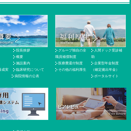
院長挨拶
グループ独自の全
人間ドック受診補
概要
職員補償制度
助
施設案内
医療費還付制度
企業型年金制度
養成実
臨床研究について
その他の福利厚生
（確定拠出年金）
病院情報の公表
ポータルサイト