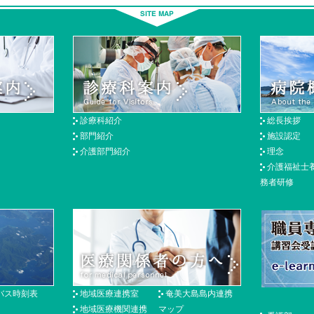
診療科紹介
総長挨拶
部門紹介
施設認定
介護部門紹介
理念
介護福祉士
務者研修
バス時刻表
地域医療連携室
奄美大島島内連携
地域医療機関連携
マップ