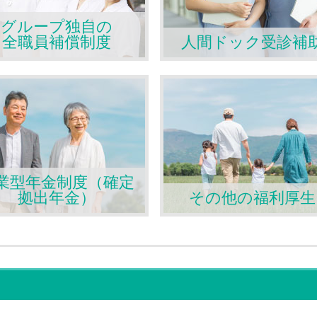
グループ独自の
全職員補償制度
人間ドック受診補
業型年金制度（確定
拠出年金）
その他の福利厚生