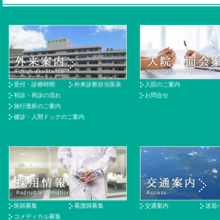
受付・診療時間
外来診察担当医表
入院のご案内
初診・再診の流れ
お問合せ
旅行透析のご案内
健診・人間ドックのご案内
医師募集
看護師募集
交通案内
送迎
コメディカル募集