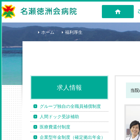
名瀬徳洲会病院
H
ホーム
福利厚生
求人情報
当院
グループ独自の全職員補償制度
人間ドック受診補助
医療費還付制度
企業型年金制度（確定拠出年金）