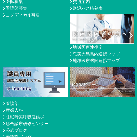
医師募集
交通案内
看護師募集
送迎バス時刻表
コメディカル募集
地域医療連携室
奄美大島島内連携マップ
地域医療機関連携マップ
看護部
産婦人科
睡眠時無呼吸症候群
総合診療研修センター
公式ブログ
看護部ブログ