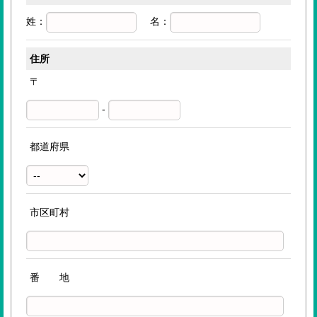
姓：
名：
住所
〒
-
都道府県
市区町村
番 地