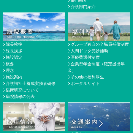
部門紹介
介護部門紹介
院長挨拶
グループ独自の全職員補償制度
総長挨拶
人間ドック受診補助
施設認定
医療費還付制度
概要
企業型年金制度（確定拠出年
理念
金）
施設案内
その他の福利厚生
介護福祉士養成実務者研修
ポータルサイト
臨床研究について
病院情報の公表