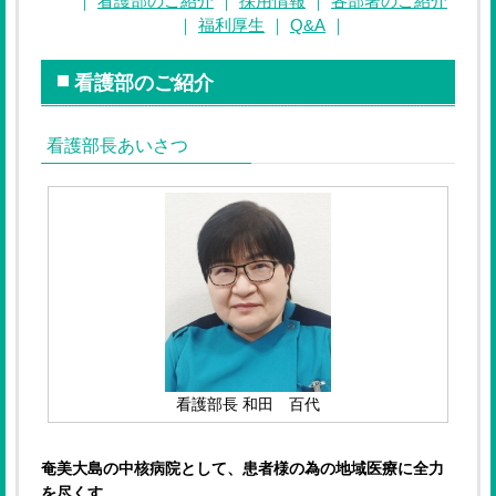
｜
看護部のご紹介
｜
採用情報
｜
各部署のご紹介
｜
福利厚生
｜
Q&A
｜
看護部のご紹介
看護部長あいさつ
看護部長 和田 百代
奄美大島の中核病院として、患者様の為の地域医療に全力
を尽くす