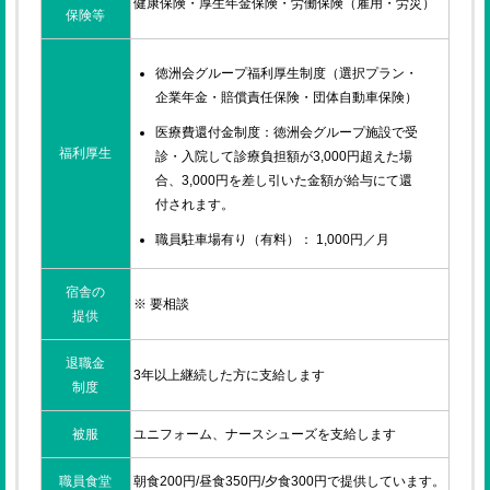
健康保険・厚生年金保険・労働保険（雇用・労災）
保険等
徳洲会グループ福利厚生制度（選択プラン・
企業年金・賠償責任保険・団体自動車保険）
医療費還付金制度：徳洲会グループ施設で受
福利厚生
診・入院して診療負担額が3,000円超えた場
合、3,000円を差し引いた金額が給与にて還
付されます。
職員駐車場有り（有料）： 1,000円／月
宿舎の
※ 要相談
提供
退職金
3年以上継続した方に支給します
制度
被服
ユニフォーム、ナースシューズを支給します
職員食堂
朝食200円/昼食350円/夕食300円で提供しています。