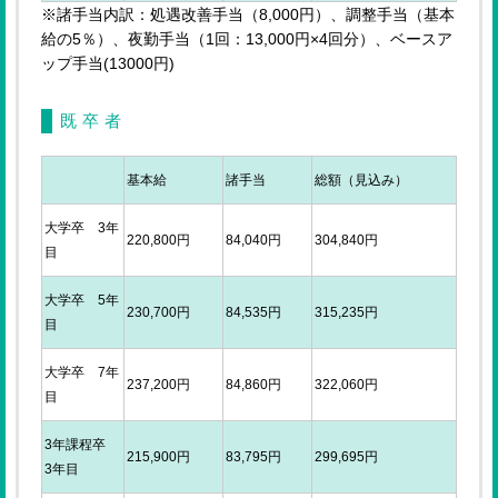
※諸手当内訳：処遇改善手当（8,000円）、調整手当（基本
給の5％）、夜勤手当（1回：13,000円×4回分）、ベースア
ップ手当(13000円)
既卒者
基本給
諸手当
総額（見込み）
大学卒 3年
220,800円
84,040円
304,840円
目
大学卒 5年
230,700円
84,535円
315,235円
目
大学卒 7年
237,200円
84,860円
322,060円
目
3年課程卒
215,900円
83,795円
299,695円
3年目