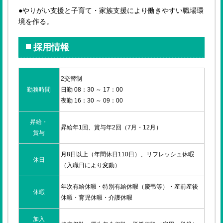
●やりがい支援と子育て・家族支援により働きやすい職場環
境を作る。
採用情報
2交替制
勤務時間
日勤 08：30 ～ 17：00
夜勤 16：30 ～ 09：00
昇給・
昇給年1回、賞与年2回（7月・12月）
賞与
月8日以上（年間休日110日）、リフレッシュ休暇
休日
（入職日により変動）
年次有給休暇・特別有給休暇（慶弔等）・産前産後
休暇
休暇・育児休暇・介護休暇
加入