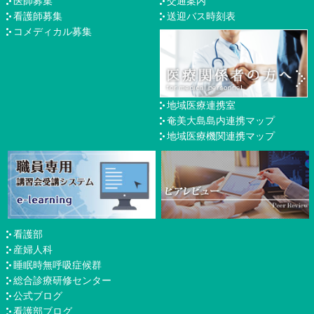
医師募集
交通案内
看護師募集
送迎バス時刻表
コメディカル募集
地域医療連携室
奄美大島島内連携マップ
地域医療機関連携マップ
看護部
産婦人科
睡眠時無呼吸症候群
総合診療研修センター
公式ブログ
看護部ブログ