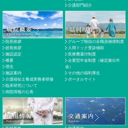
介護部門紹介
院長挨拶
グループ独自の全職員補償制度
総長挨拶
人間ドック受診補助
施設認定
医療費還付制度
概要
企業型年金制度（確定拠出年
理念
金）
施設案内
その他の福利厚生
介護福祉士養成実務者研修
ポータルサイト
臨床研究について
病院情報の公表