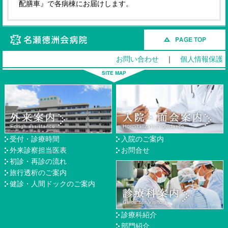
配膳車』で各病棟にお届けします。
名瀬徳洲会病院
お問い合わせ
｜
個人情報保護
受付・診療時間
入院のご案内
外来診察担当医表
お問合せ
初診・再診の流れ
旅行透析のご案内
健診・人間ドックのご案内
診療科紹介
部門紹介