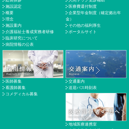
総長挨拶
人間ドック受診補助
施設認定
医療費還付制度
概要
企業型年金制度（確定拠出年
理念
金）
施設案内
その他の福利厚生
介護福祉士養成実務者研修
ポータルサイト
臨床研究について
病院情報の公表
医師募集
交通案内
看護師募集
送迎バス時刻表
コメディカル募集
地域医療連携室