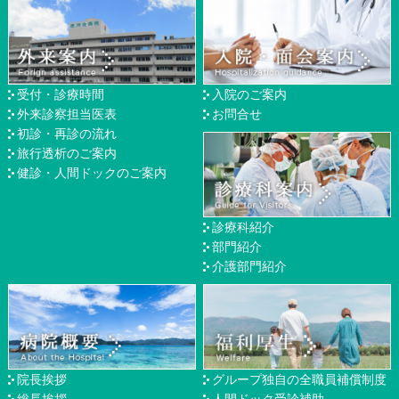
受付・診療時間
入院のご案内
外来診察担当医表
お問合せ
初診・再診の流れ
旅行透析のご案内
健診・人間ドックのご案内
診療科紹介
部門紹介
介護部門紹介
院長挨拶
グループ独自の全職員補償制度