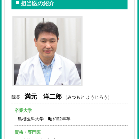
担当医の紹介
満元 洋二郎
院長
（みつもと ようじろう）
卒業大学
島根医科大学 昭和62年卒
資格・専門医