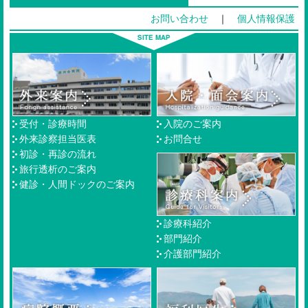
お問い合わせ
｜
個人情報保護
S
受付・診療時間
入院のご案内
外来診察担当医表
お問合せ
初診・再診の流れ
旅行透析のご案内
健診・人間ドックのご案内
診療科紹介
部門紹介
介護部門紹介