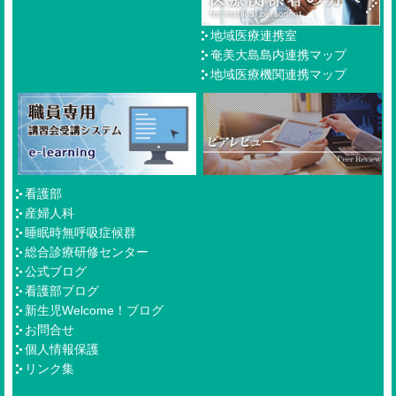
地域医療連携室
奄美大島島内連携マップ
地域医療機関連携マップ
看護部
産婦人科
睡眠時無呼吸症候群
総合診療研修センター
公式ブログ
看護部ブログ
新生児Welcome！ブログ
お問合せ
個人情報保護
リンク集