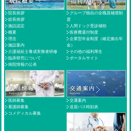
院長挨拶
グループ独自の全職員補償制
総長挨拶
度
施設認定
人間ドック受診補助
概要
医療費還付制度
理念
企業型年金制度（確定拠出年
施設案内
金）
介護福祉士養成実務者研修
その他の福利厚生
臨床研究について
ポータルサイト
病院情報の公表
医師募集
交通案内
看護師募集
送迎バス時刻表
コメディカル募集